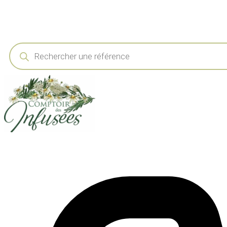
Recherche
de
produits